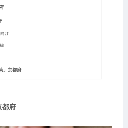
府
府
府向け
府編
策」京都府
京都府