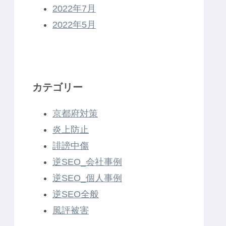
2022年7月
2022年5月
カテゴリー
京都府対策
炎上防止
誹謗中傷
逆SEO_会社事例
逆SEO_個人事例
逆SEO全般
風評被害