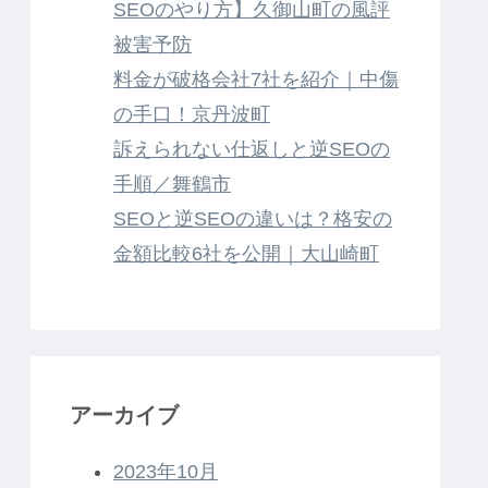
SEOのやり方】久御山町の風評
被害予防
料金が破格会社7社を紹介｜中傷
の手口！京丹波町
訴えられない仕返しと逆SEOの
手順／舞鶴市
SEOと逆SEOの違いは？格安の
金額比較6社を公開｜大山崎町
アーカイブ
2023年10月