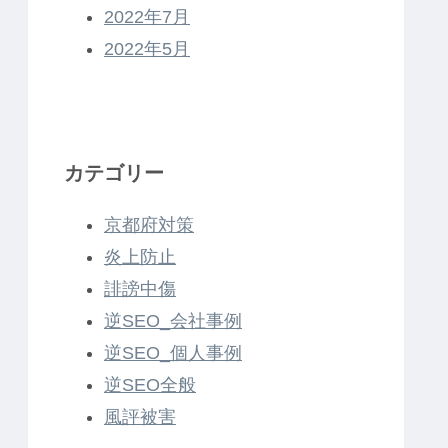
2022年7月
2022年5月
カテゴリー
京都府対策
炎上防止
誹謗中傷
逆SEO_会社事例
逆SEO_個人事例
逆SEO全般
風評被害