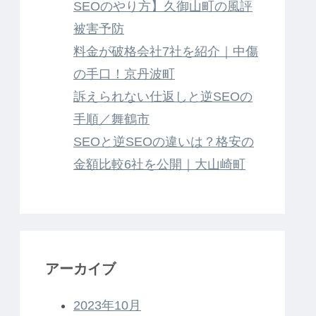
SEOのやり方】久御山町の風評
被害予防
料金が破格会社7社を紹介｜中傷
の手口！京丹波町
訴えられない仕返しと逆SEOの
手順／舞鶴市
SEOと逆SEOの違いは？格安の
金額比較6社を公開｜大山崎町
アーカイブ
2023年10月