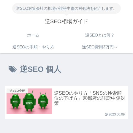
逆SEO対策会社の相場や誹謗中傷の対処法を紹介します。
逆SEO相場ガイド
ホーム
逆SEOとは何？
逆SEOの手順・やり方
逆SEO費用3万円～
逆SEO 個人
逆SEO全般
逆SEOのやり方「SNSの検索順
位の下げ方」京都府の誹謗中傷対
策
2023.08.09