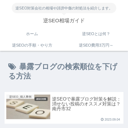
逆SEO対策会社の相場や誹謗中傷の対処法を紹介します。
逆SEO相場ガイド
ホーム
逆SEOとは何？
逆SEOの手順・やり方
逆SEO費用3万円～
暴露ブログの検索順位を下げ
る方法
逆SEO_個人事例
逆SEOで暴露ブログ対策を解説：
消せない投稿のオススメ対策は？
南丹市32
2023.09.04