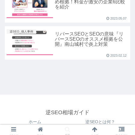
め根拠！料金が激安の企業6比較
を紹介
2023.05.07
逆SEO_個人事例
リバースSEOとSEOの意味『リ
バースSEOのオススメ根拠を公
開』南山城村で炎上対策
2023.02.12
逆SEO相場ガイド
ホーム
逆SEOとは何？
逆SEOの手順・やり方
逆SEO費用3万円～